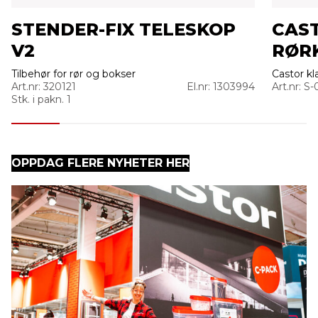
STENDER-FIX TELESKOP
CAST
V2
RØRK
Tilbehør for rør og bokser
Castor k
Art.nr: 320121
El.nr: 1303994
Art.nr: S
Stk. i pakn. 1
OPPDAG FLERE NYHETER HER