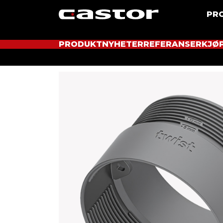
PR
PRODUKTNYHETER
REFERANSER
KJØ
Hjem
Produkter
Tilbehør for rør og bokser