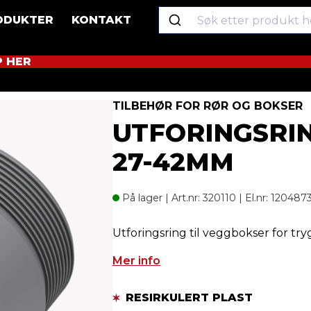
ODUKTER
KONTAKT
P HER
Utforingsring Twist 27-42mm
TILBEHØR FOR RØR OG BOKSER
UTFORINGSRI
27-42MM
På lager
| Art.nr: 320110 | El.nr: 1204873 
Utforingsring til veggbokser for tr
Mer info
RESIRKULERT PLAST