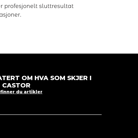
r profesjonelt sluttresultat
asjoner.
TERT OM HVA SOM SKJER I
CASTOR
finner du artikler