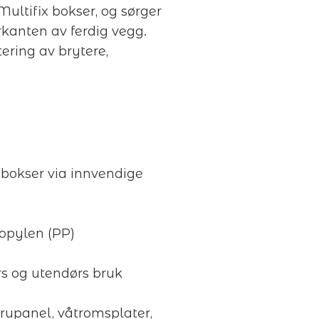
Multifix bokser, og sørger
rkanten av ferdig vegg.
ering av brytere,
gbokser via innvendige
ropylen (PP)
s og utendørs bruk
 rupanel, våtromsplater,