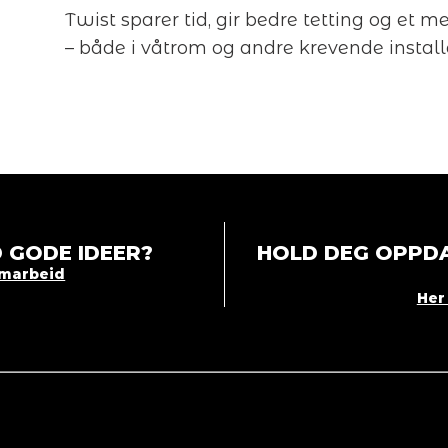
Twist sparer tid, gir bedre tetting og et me
– både i våtrom og andre krevende install
 GODE IDEER?
HOLD DEG OPPDA
amarbeid
Her 