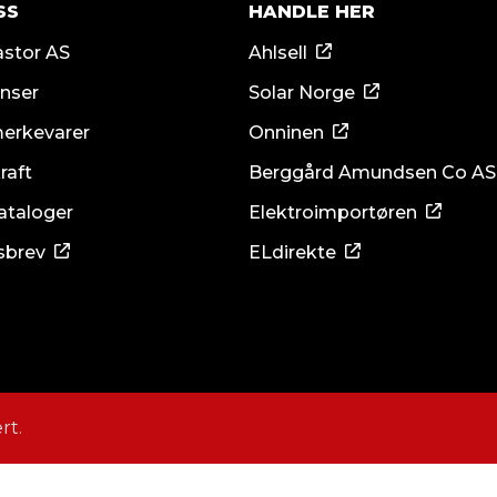
SS
HANDLE HER
stor AS
Ahlsell
nser
Solar Norge
merkevarer
Onninen
raft
Berggård Amundsen Co AS
ataloger
Elektroimportøren
sbrev
ELdirekte
rt.