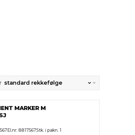
r
ENT MARKER M
SJ
7567
El.nr: 8817567
Stk. i pakn. 1