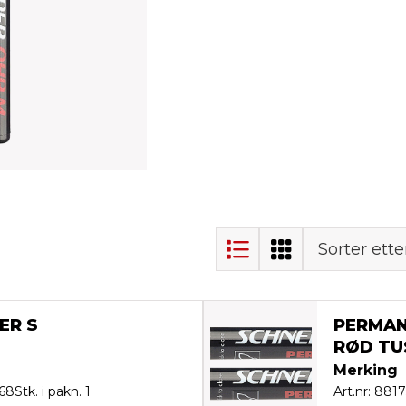
Sorter ette
ER S
PERMAN
RØD TU
Merking
568
Stk. i pakn. 1
Art.nr: 881