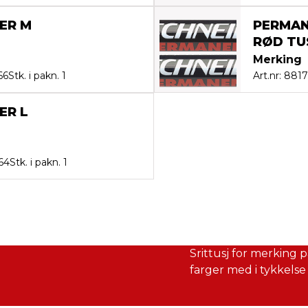
ER M
PERMAN
RØD TU
Merking
66
Stk. i pakn. 1
Art.nr: 881
ER L
564
Stk. i pakn. 1
Srittusj for merking på
farger med i tykkelse