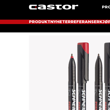
PR
PRODUKTNYHETER
REFERANSER
KJØ
Hjem
Produkter
Merking
Sprittusj