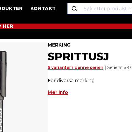
ODUKTER
KONTAKT
P HER
MERKING
SPRITTUSJ
5 varianter i denne serien
| Serienr. S-0
For diverse merking
Mer info