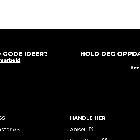
 GODE IDEER?
HOLD DEG OPPDA
amarbeid
Her 
SS
HANDLE HER
stor AS
Ahlsell