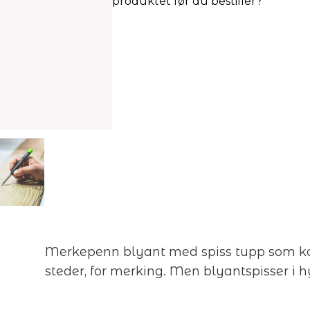
produktet før du bestiller?
Merkepenn blyant med spiss tupp som ko
steder, for merking. Men blyantspisser i h