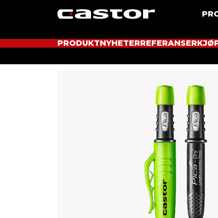
PR
PRODUKTNYHETER
REFERANSER
KJØ
Hjem
Produkter
Merking
Deep Marker Dry 