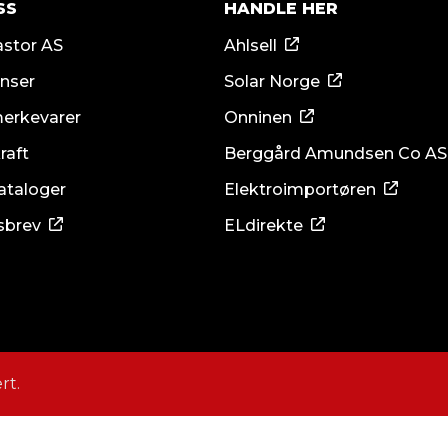
SS
HANDLE HER
stor AS
Ahlsell
nser
Solar Norge
merkevarer
Onninen
raft
Berggård Amundsen Co AS
ataloger
Elektroimportøren
sbrev
ELdirekte
rt.