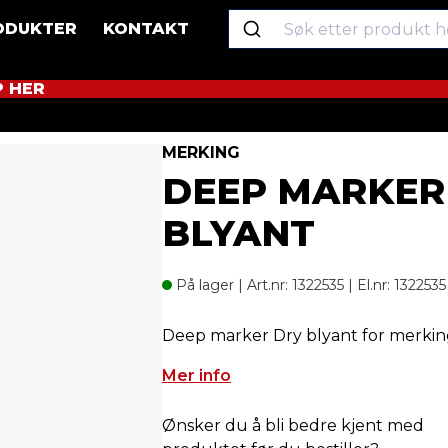
ODUKTER
KONTAKT
P HER
blyant
MERKING
DEEP MARKER
BLYANT
På lager
| Art.nr: 1322535 | El.nr: 1322535
Deep marker Dry blyant for merki
Mer info
Ønsker du å bli bedre kjent med